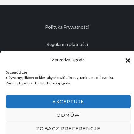
Polityka Prywatności
Regulamin płatności
Zarządzaj zgodą
Kontakt
Szczęść Boże!
Używamy plików cookies, aby ułatwić Ci korzystanie z modlitewnika.
Zaakceptuj wszystkie lub dostosuj zgody.
© 2026
Projekt realizowany przez Stowarzyszenie
Historyczno - Eksploracyjne "Memento Mori"
.
AKCEPTUJĘ
Wszelkie prawa zastrzeżone.
ODMÓW
ZOBACZ PREFERENCJE