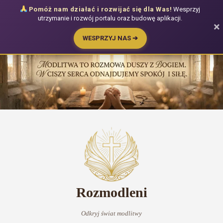
Pomóż nam działać i rozwijać się dla Was!
Wesprzyj
utrzymanie i rozwój portalu oraz budowę aplikacji.
×
WESPRZYJ NAS ➔
Przejdź
do
treści
Rozmodleni
Odkryj świat modlitwy