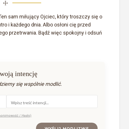
☩
 Ten sam miłujący Ojciec, który troszczy się o
utro i każdego dnia. Albo osłoni cię przed
 jego przetrwania. Bądź więc spokojny i odsuń
woją intencję
dziemy się wspólnie modlić.
nonimowość / Hasło)
WYŚLIJ MODLITWĘ