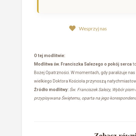
Wesprzyj nas
O tej modlitwie:
Modlitwa św. Franciszka Salezego o pokój serca
to
Bożej Opatrzności. W momentach, gdy paraliżuje nas 
wielkiego Doktora Kościoła przynoszą natychmiastow
Źródło modlitwy:
Św. Franciszek Salezy, Wybór pism
przypisywana Świętemu, oparta na jego korespondenc
Zobacz równi