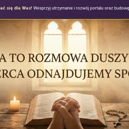
ać się dla Was!
Wesprzyj utrzymanie i rozwój portalu oraz budowę a