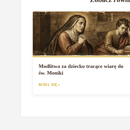
Modlitwa za dziecko tracące wiarę do
św. Moniki
MÓDL SIĘ »