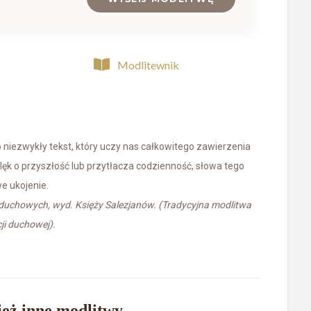
Modlitewnik
 niezwykły tekst, który uczy nas całkowitego zawierzenia
lęk o przyszłość lub przytłacza codzienność, słowa tego
e ukojenie.
 duchowych, wyd. Księży Salezjanów. (Tradycyjna modlitwa
ji duchowej).
eż inne modlitwy