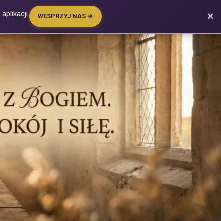
plikacji.
×
WESPRZYJ NAS ➔