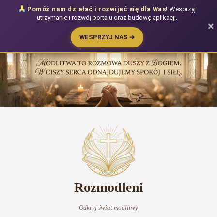
Pomóż nam działać i rozwijać się dla Was!
Wesprzyj
utrzymanie i rozwój portalu oraz budowę aplikacji.
×
WESPRZYJ NAS ➔
Przejdź
do
treści
Rozmodleni
Odkryj świat modlitwy