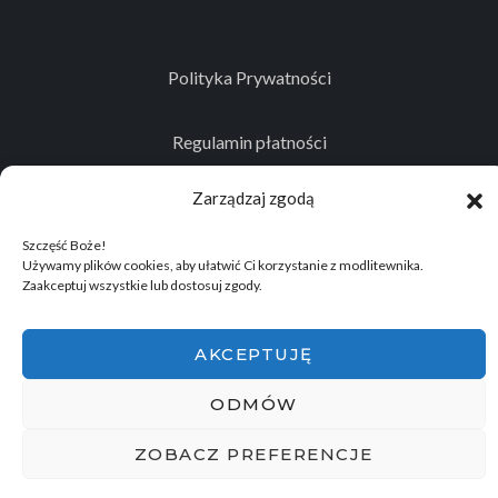
Polityka Prywatności
Regulamin płatności
Zarządzaj zgodą
Kontakt
Szczęść Boże!
Używamy plików cookies, aby ułatwić Ci korzystanie z modlitewnika.
Zaakceptuj wszystkie lub dostosuj zgody.
© 2026
Projekt realizowany przez Stowarzyszenie
Historyczno - Eksploracyjne "Memento Mori"
.
AKCEPTUJĘ
Wszelkie prawa zastrzeżone.
ODMÓW
ZOBACZ PREFERENCJE