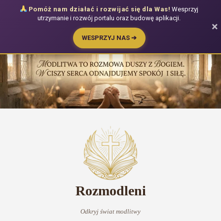
Pomóż nam działać i rozwijać się dla Was!
Wesprzyj
utrzymanie i rozwój portalu oraz budowę aplikacji.
×
WESPRZYJ NAS ➔
Przejdź
do
treści
Rozmodleni
Odkryj świat modlitwy