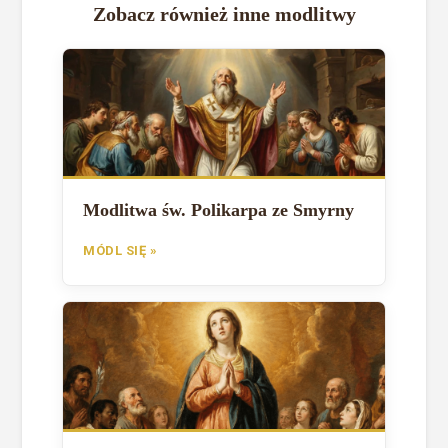
Zobacz również inne modlitwy
Modlitwa św. Polikarpa ze Smyrny
MÓDL SIĘ »