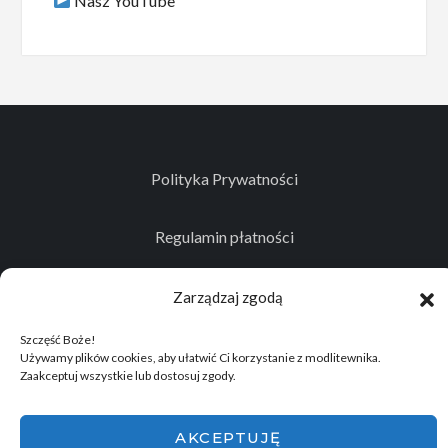
Nasz YouTube
Polityka Prywatności
Regulamin płatności
Kontakt
Zarządzaj zgodą
Szczęść Boże!
Używamy plików cookies, aby ułatwić Ci korzystanie z modlitewnika.
Zaakceptuj wszystkie lub dostosuj zgody.
© 2026
Projekt realizowany przez Stowarzyszenie
Historyczno - Eksploracyjne "Memento Mori"
.
AKCEPTUJĘ