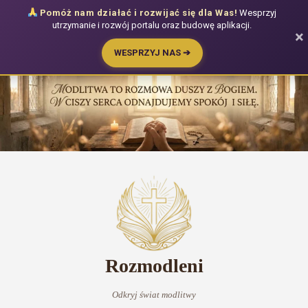
Pomóż nam działać i rozwijać się dla Was!
Wesprzyj
utrzymanie i rozwój portalu oraz budowę aplikacji.
×
WESPRZYJ NAS ➔
Przejdź
do
treści
Rozmodleni
Odkryj świat modlitwy