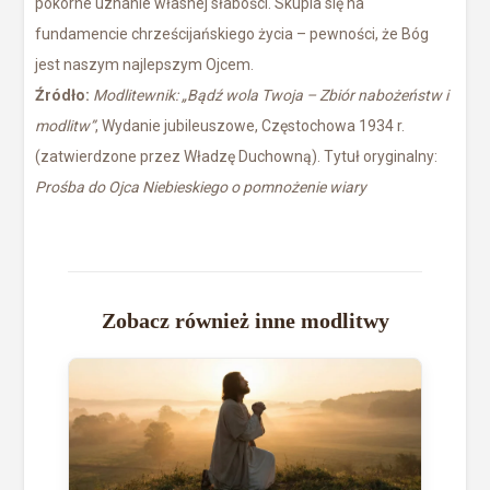
pokorne uznanie własnej słabości. Skupia się na
fundamencie chrześcijańskiego życia – pewności, że Bóg
jest naszym najlepszym Ojcem.
Źródło:
Modlitewnik: „Bądź wola Twoja – Zbiór nabożeństw i
modlitw”
, Wydanie jubileuszowe, Częstochowa 1934 r.
(zatwierdzone przez Władzę Duchowną). Tytuł oryginalny:
Prośba do Ojca Niebieskiego o pomnożenie wiary
Zobacz również inne modlitwy