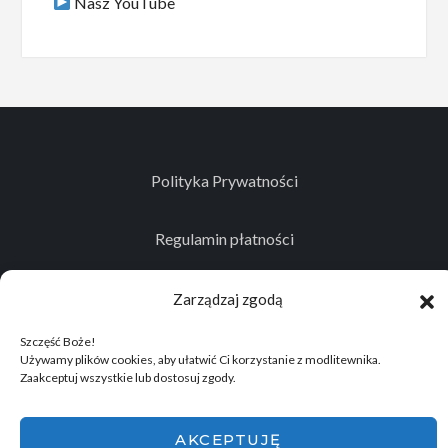
Nasz YouTube
Polityka Prywatności
Regulamin płatności
Kontakt
Zarządzaj zgodą
Szczęść Boże!
Używamy plików cookies, aby ułatwić Ci korzystanie z modlitewnika.
Zaakceptuj wszystkie lub dostosuj zgody.
© 2026
Projekt realizowany przez Stowarzyszenie
Historyczno - Eksploracyjne "Memento Mori"
.
AKCEPTUJĘ