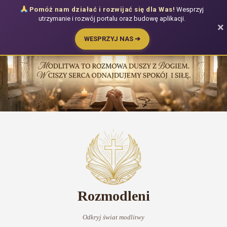
Pomóż nam działać i rozwijać się dla Was!
Wesprzyj
utrzymanie i rozwój portalu oraz budowę aplikacji.
×
WESPRZYJ NAS ➔
Przejdź
do
treści
Rozmodleni
Odkryj świat modlitwy