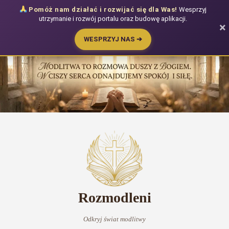
Pomóż nam działać i rozwijać się dla Was!
Wesprzyj
utrzymanie i rozwój portalu oraz budowę aplikacji.
×
WESPRZYJ NAS ➔
Przejdź
do
treści
Rozmodleni
Odkryj świat modlitwy