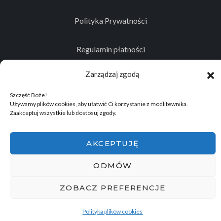
Polityka Prywatności
Regulamin płatności
Zarządzaj zgodą
Kontakt
Szczęść Boże!
Używamy plików cookies, aby ułatwić Ci korzystanie z modlitewnika.
Zaakceptuj wszystkie lub dostosuj zgody.
© 2026
Projekt realizowany przez Stowarzyszenie
Historyczno - Eksploracyjne "Memento Mori"
.
AKCEPTUJĘ
Wszelkie prawa zastrzeżone.
ODMÓW
ZOBACZ PREFERENCJE
Polityka plików cookies