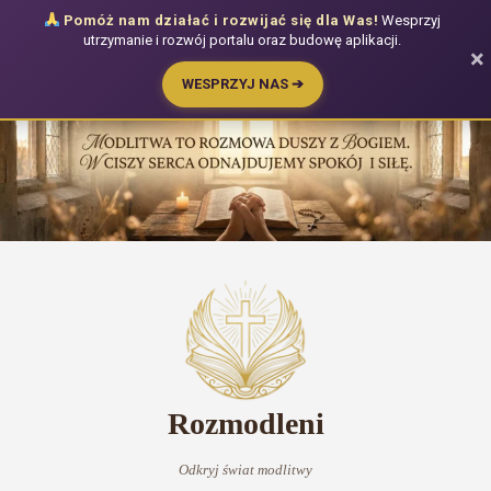
Pomóż nam działać i rozwijać się dla Was!
Wesprzyj
utrzymanie i rozwój portalu oraz budowę aplikacji.
×
WESPRZYJ NAS ➔
Przejdź
do
treści
Rozmodleni
Odkryj świat modlitwy