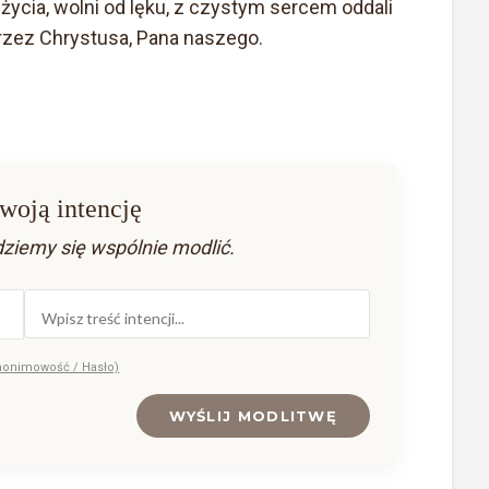
życia, wolni od lęku, z czystym sercem oddali
rzez Chrystusa, Pana naszego.
woją intencję
dziemy się wspólnie modlić.
nonimowość / Hasło)
WYŚLIJ MODLITWĘ