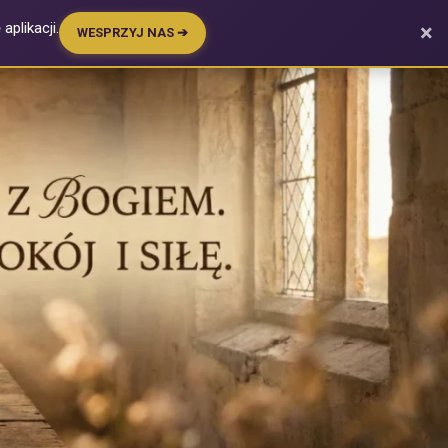
plikacji.
×
WESPRZYJ NAS ➔