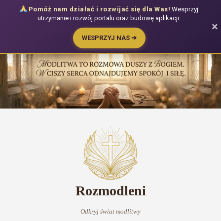
Pomóż nam działać i rozwijać się dla Was!
Wesprzyj
utrzymanie i rozwój portalu oraz budowę aplikacji.
×
WESPRZYJ NAS ➔
Przejdź
do
treści
Rozmodleni
Odkryj świat modlitwy