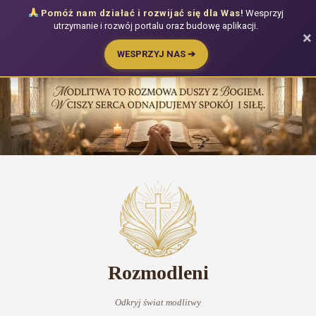
Pomóż nam działać i rozwijać się dla Was!
Wesprzyj
utrzymanie i rozwój portalu oraz budowę aplikacji.
×
WESPRZYJ NAS ➔
Przejdź
do
treści
Rozmodleni
Odkryj świat modlitwy