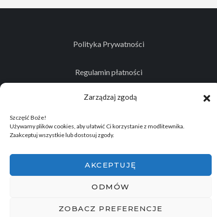
Polityka Prywatności
Regulamin płatności
Zarządzaj zgodą
Kontakt
Szczęść Boże!
Używamy plików cookies, aby ułatwić Ci korzystanie z modlitewnika.
Zaakceptuj wszystkie lub dostosuj zgody.
© 2026
Projekt realizowany przez Stowarzyszenie
Historyczno - Eksploracyjne "Memento Mori"
.
AKCEPTUJĘ
Wszelkie prawa zastrzeżone.
ODMÓW
ZOBACZ PREFERENCJE