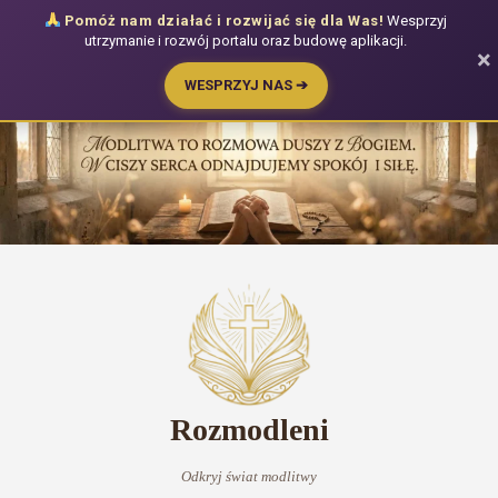
Pomóż nam działać i rozwijać się dla Was!
Wesprzyj
utrzymanie i rozwój portalu oraz budowę aplikacji.
×
WESPRZYJ NAS ➔
Przejdź
do
treści
Rozmodleni
Odkryj świat modlitwy