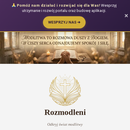
Pomóż nam działać i rozwijać się dla Was!
Wesprzyj
utrzymanie i rozwój portalu oraz budowę aplikacji.
×
WESPRZYJ NAS ➔
Przejdź
do
treści
Rozmodleni
Odkryj świat modlitwy