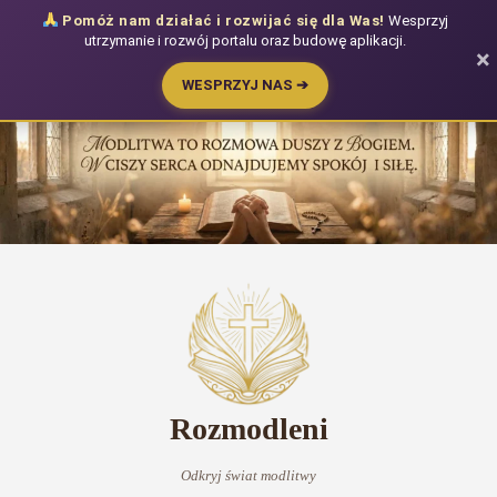
Pomóż nam działać i rozwijać się dla Was!
Wesprzyj
utrzymanie i rozwój portalu oraz budowę aplikacji.
×
WESPRZYJ NAS ➔
Przejdź
do
treści
Rozmodleni
Odkryj świat modlitwy