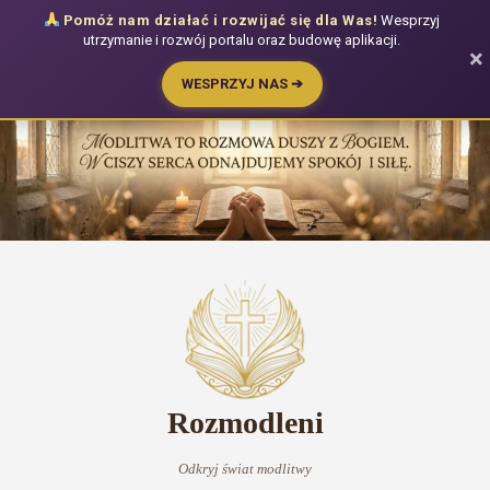
Pomóż nam działać i rozwijać się dla Was!
Wesprzyj
utrzymanie i rozwój portalu oraz budowę aplikacji.
×
WESPRZYJ NAS ➔
Przejdź
do
treści
Rozmodleni
Odkryj świat modlitwy