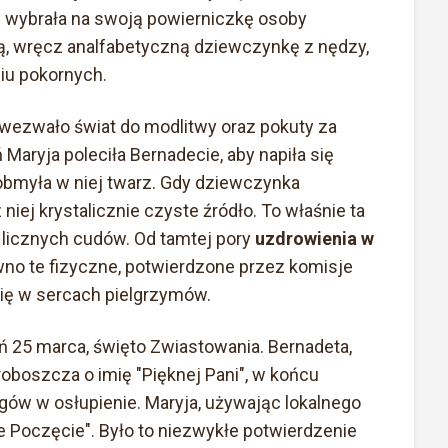
ie wybrała na swoją powierniczkę osoby
ą, wręcz analfabetyczną dziewczynkę z nędzy,
iu pokornych.
i wezwało świat do modlitwy oraz pokuty za
aryja poleciła Bernadecie, aby napiła się
 obmyła w niej twarz. Gdy dziewczynka
niej krystalicznie czyste źródło. To właśnie ta
m licznych cudów. Od tamtej pory
uzdrowienia w
no te fizyczne, potwierdzone przez komisje
się w sercach pielgrzymów.
25 marca, święto Zwiastowania. Bernadeta,
oboszcza o imię "Pięknej Pani", w końcu
ogów w osłupienie. Maryja, używając lokalnego
e Poczęcie". Było to niezwykłe potwierdzenie