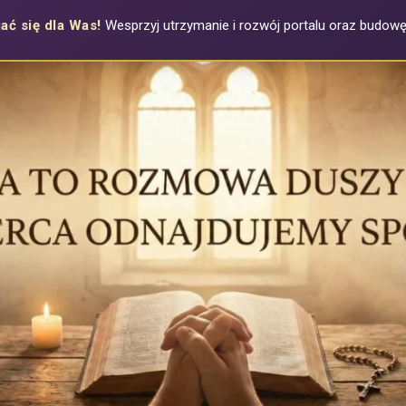
ać się dla Was!
Wesprzyj utrzymanie i rozwój portalu oraz budowę a