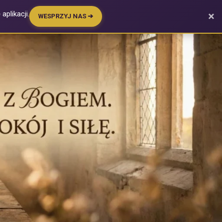
plikacji.
×
WESPRZYJ NAS ➔