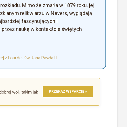
rozkładu. Mimo że zmarła w 1879 roku, jej
klanym relikwiarzu w Nevers, wyglądają
najbardziej fascynujących i
 przez naukę w kontekście świętych
j z Lourdes św. Jana Pawła II
PRZEKAŻ WSPARCIE »
dobrej woli, takim jak