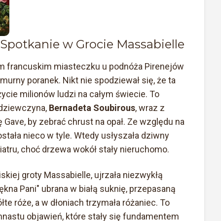
 Spotkanie w Grocie Massabielle
ym francuskim miasteczku u podnóża Pirenejów
murny poranek. Nikt nie spodziewał się, że ta
życie milionów ludzi na całym świecie. To
a dziewczyna,
Bernadeta Soubirous
, wraz z
kę Gave, by zebrać chrust na opał. Ze względu na
stała nieco w tyle. Wtedy usłyszała dziwny
atru, choć drzewa wokół stały nieruchomo.
skiej groty Massabielle, ujrzała niezwykłą
iękna Pani" ubrana w białą suknię, przepasaną
ółte róże, a w dłoniach trzymała różaniec. To
mnastu objawień, które stały się fundamentem