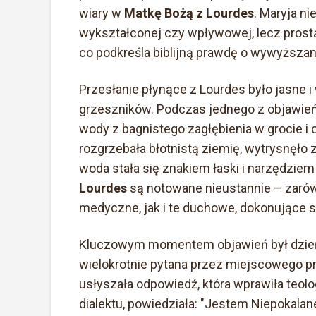
wiary w
Matkę Bożą z Lourdes
. Maryja n
wykształconej czy wpływowej, lecz prost
co podkreśla biblijną prawdę o wywyższan
Przesłanie płynące z Lourdes było jasne 
grzeszników. Podczas jednego z objawień M
wody z bagnistego zagłębienia w grocie i
rozgrzebała błotnistą ziemię, wytrysnęło z 
woda stała się znakiem łaski i narzędzie
Lourdes
są notowane nieustannie – zarów
medyczne, jak i te duchowe, dokonujące 
Kluczowym momentem objawień był dzień 
wielokrotnie pytana przez miejscowego pr
usłyszała odpowiedź, która wprawiła teol
dialektu, powiedziała: "Jestem Niepokalan