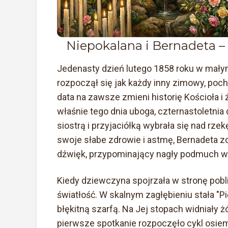
Niepokalana i Bernadeta –
Jedenasty dzień lutego 1858 roku w mał
rozpoczął się jak każdy inny zimowy, poch
data na zawsze zmieni historię Kościoła i 
właśnie tego dnia uboga, czternastoletni
siostrą i przyjaciółką wybrała się nad rze
swoje słabe zdrowie i astmę, Bernadeta zo
dźwięk, przypominający nagły podmuch wi
Kiedy dziewczyna spojrzała w stronę pobli
światłość. W skalnym zagłębieniu stała "P
błękitną szarfą. Na Jej stopach widniały ż
pierwsze spotkanie rozpoczęło cykl osie