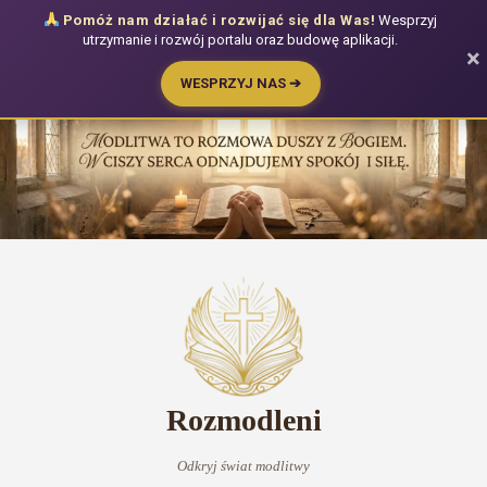
Pomóż nam działać i rozwijać się dla Was!
Wesprzyj
utrzymanie i rozwój portalu oraz budowę aplikacji.
×
WESPRZYJ NAS ➔
Przejdź
do
treści
Rozmodleni
Odkryj świat modlitwy