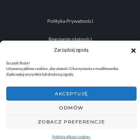
Polityka Prywatności
Regulamin płatności
Zarządzaj zgodą
Kontakt
Szczęść Boże!
Używamy plików cookies, aby ułatwić Ci korzystanie z modlitewnika.
Zaakceptuj wszystkie lub dostosuj zgody.
© 2026
Projekt realizowany przez Stowarzyszenie
AKCEPTUJĘ
Historyczno - Eksploracyjne "Memento Mori"
.
Wszelkie prawa zastrzeżone.
ODMÓW
ZOBACZ PREFERENCJE
Polityka plików cookies