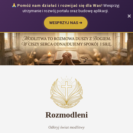
Pomóż nam działać i rozwijać się dla Was!
Wesprzyj
utrzymanie i rozwój portalu oraz budowę aplikacji.
×
WESPRZYJ NAS ➔
Przejdź
do
treści
Rozmodleni
Odkryj świat modlitwy