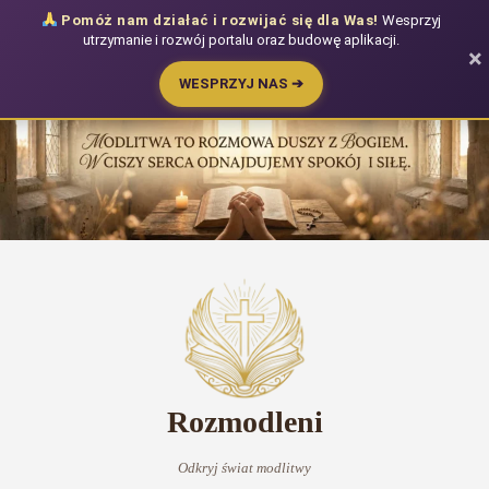
Pomóż nam działać i rozwijać się dla Was!
Wesprzyj
utrzymanie i rozwój portalu oraz budowę aplikacji.
×
WESPRZYJ NAS ➔
Przejdź
do
treści
Rozmodleni
Odkryj świat modlitwy