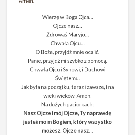
Amen.
Wierzę w Boga Ojca…
Ojcze nasz…
Zdrowaś Maryjo…
Chwała Ojcu…
O Boże, przyjdź mnie ocalić.
Panie, przyjdź mi szybko z pomocą.
Chwała Ojcu i Synowi, i Duchowi
Świętemu.
Jak była na początku, teraz i zawsze, i na
wieki wieków. Amen.
Na dużych paciorkach:
Nasz Ojcze i mój Ojcze, Ty naprawdę
jesteś moim Bogiem, który wszystko
możesz. Ojcze nasz…