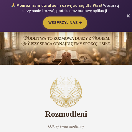
Pomóż nam działać i rozwijać się dla Was!
Wesprzyj
utrzymanie i rozwój portalu oraz budowę aplikacji.
×
WESPRZYJ NAS ➔
Przejdź
do
treści
Rozmodleni
Odkryj świat modlitwy