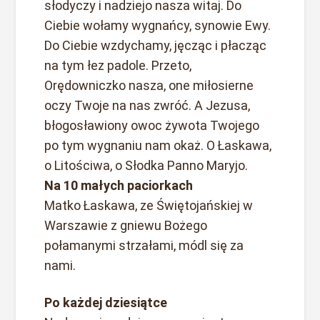
słodyczy i nadziejo nasza witaj. Do
Ciebie wołamy wygnańcy, synowie Ewy.
Do Ciebie wzdychamy, jęcząc i płacząc
na tym łez padole. Przeto,
Orędowniczko nasza, one miłosierne
oczy Twoje na nas zwróć. A Jezusa,
błogosławiony owoc żywota Twojego
po tym wygnaniu nam okaż. O Łaskawa,
o Litościwa, o Słodka Panno Maryjo.
Na 10 małych paciorkach
Matko Łaskawa, ze Świętojańskiej w
Warszawie z gniewu Bożego
połamanymi strzałami, módl się za
nami.
Po każdej dziesiątce