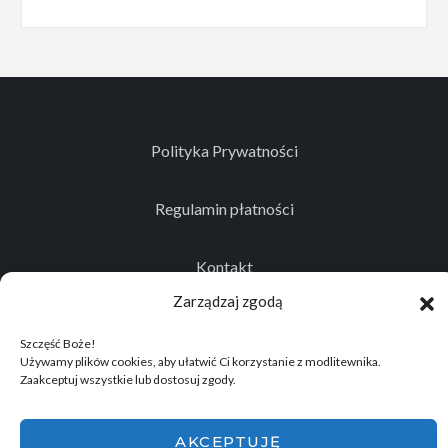
Polityka Prywatności
Regulamin płatności
Kontakt
Zarządzaj zgodą
Szczęść Boże!
Używamy plików cookies, aby ułatwić Ci korzystanie z modlitewnika.
© 2026
Projekt realizowany przez Stowarzyszenie
Zaakceptuj wszystkie lub dostosuj zgody.
Historyczno - Eksploracyjne "Memento Mori"
.
Wszelkie prawa zastrzeżone.
AKCEPTUJĘ