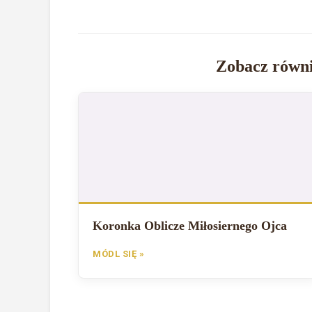
Zobacz równi
Koronka Oblicze Miłosiernego Ojca
MÓDL SIĘ »