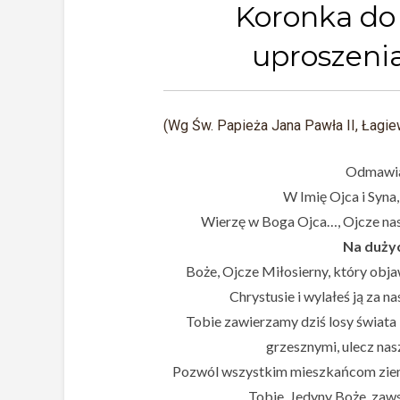
Koronka do
uproszenia
(Wg Św. Papieża Jana Pawła II, Łagiew
Odmawia
W Imię Ojca i Syna
Wierzę w Boga Ojca…, Ojcze na
Na dużyc
Boże, Ojcze Miłosierny, który obj
Chrystusie i wylałeś ją za 
Tobie zawierzamy dziś losy świata 
grzesznymi, ulecz nas
Pozwól wszystkim mieszkańcom ziem
Tobie, Jedyny Boże, zaws