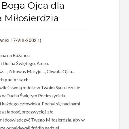
 Boga Ojca dla
 Miłosierdzia
niki 17-VIII-2002 r.)
na na Różańcu
, i Ducha Świętego. Amen.
sz…, Zdrowaś Maryjo…, Chwała Ojcu…
h paciorkach:
awiłeś swoją miłość w Twoim Synu Jezusie
nas w Duchu Świętym Pocieszycielu.
i każdego człowieka. Pochyl się nad nami
zą słabość, przezwycięż zło.
i doświadczyć Twego Miłosierdzia, aby w
ze odnajdywali źródło nadziei.