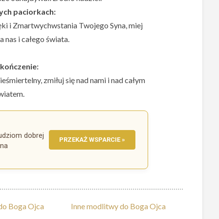
ych paciorkach:
ęki i Zmartwychwstania Twojego Syna, miej
a nas i całego świata.
kończenie:
śmiertelny, zmiłuj się nad nami i nad całym
wiatem.
 ludziom dobrej
PRZEKAŻ WSPARCIE »
ona
 do Boga Ojca
Inne modlitwy do Boga Ojca