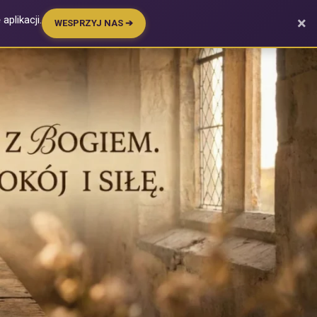
plikacji.
×
WESPRZYJ NAS ➔