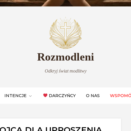
Rozmodleni
Odkryj świat modlitwy
INTENCJE
DARCZYŃCY
O NAS
WSPOMÓ
OJCA DLA UPROSZENIA