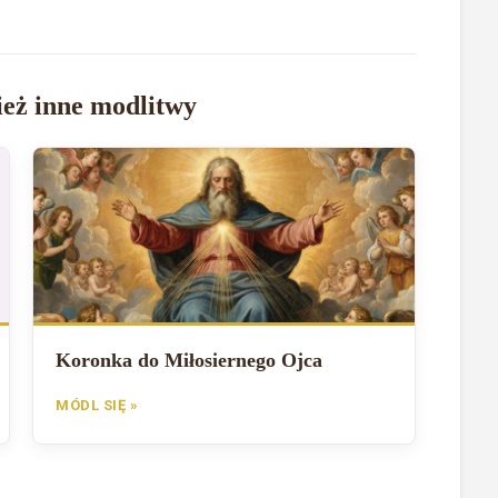
eż inne modlitwy
Koronka do Miłosiernego Ojca
MÓDL SIĘ »