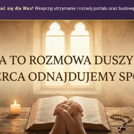
ać się dla Was!
Wesprzyj utrzymanie i rozwój portalu oraz budowę a