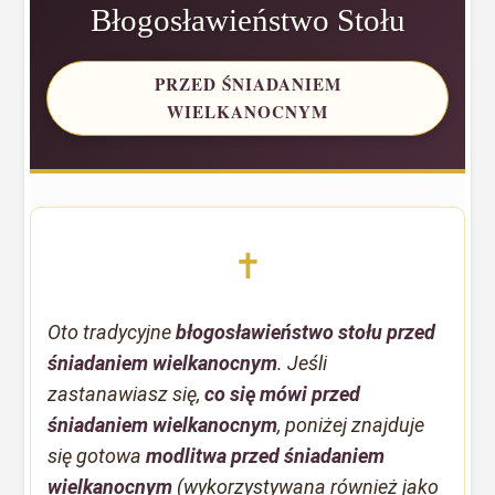
Błogosławieństwo Stołu
PRZED ŚNIADANIEM
WIELKANOCNYM
✝
Oto tradycyjne
błogosławieństwo stołu przed
śniadaniem wielkanocnym
. Jeśli
zastanawiasz się,
co się mówi przed
śniadaniem wielkanocnym
, poniżej znajduje
się gotowa
modlitwa przed śniadaniem
wielkanocnym
(wykorzystywana również jako