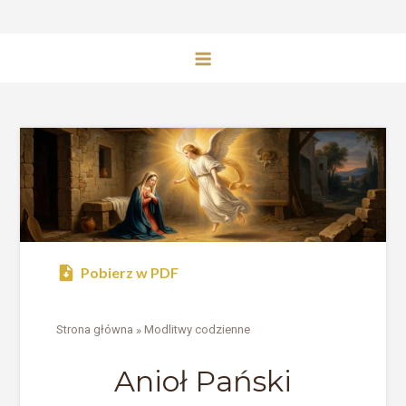
Pobierz w PDF
Strona główna
»
Modlitwy codzienne
Anioł Pański