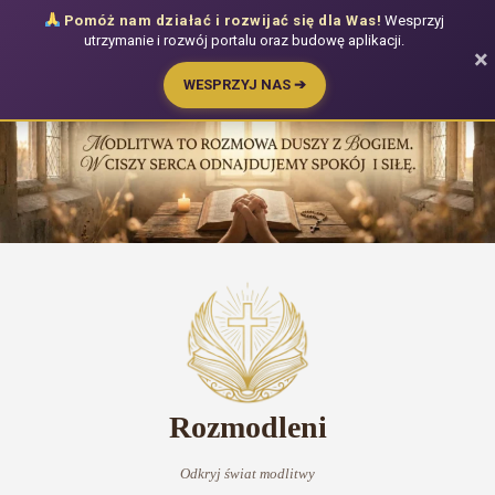
Pomóż nam działać i rozwijać się dla Was!
Wesprzyj
utrzymanie i rozwój portalu oraz budowę aplikacji.
×
WESPRZYJ NAS ➔
Przejdź
do
treści
Rozmodleni
Odkryj świat modlitwy